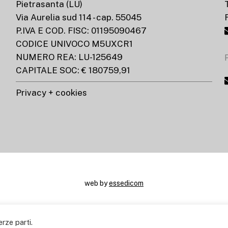
Pietrasanta (LU)
Via Aurelia sud 114 - cap. 55045
P.IVA E COD. FISC: 01195090467
CODICE UNIVOCO M5UXCR1
NUMERO REA: LU-125649
CAPITALE SOC: € 180759,91
Privacy + cookies
web by
essedicom
facebook
rze parti.