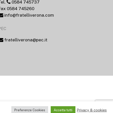
Tel.
0584 745737
Fax 0584 745260
info@fratelliverona.com
PEC
fratelliverona@pec.it
Privacy & cookies
Preferenze Cookies
Accetta tutti