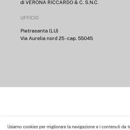
di VERONA RICCARDO & C. S.N.C.
UFFICIO
Pietrasanta (LU)
Via Aurelia nord 25 - cap. 55045
Usiamo cookies per migliorare la navigazione e i contenuti da te